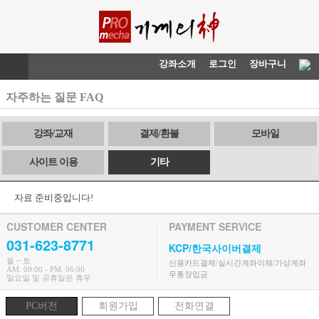
강좌소개
로그인
장바구니
자주하는 질문 FAQ
강좌/교재
결제/환불
모바일
사이트 이용
기타
자료 준비중입니다!
CUSTOMER CENTER
PAYMENT SERVICE
031-623-8771
KCP/한국사이버결제
월 ~ 토
신용카드결제/실시간계좌이체/가상계좌
AM. 09:00 - PM. 06:00
무통장입금
일요일 및 공휴일은 휴무
PC버전
회원가입
전화연결