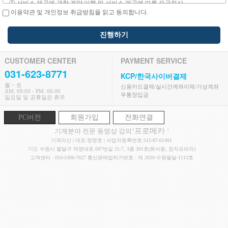
이용약관 및 개인정보 취급방침을 읽고 동의합니다.
진행하기
CUSTOMER CENTER
PAYMENT SERVICE
031-623-8771
KCP/한국사이버결제
월 ~ 토
신용카드결제/실시간계좌이체/가상계좌
AM. 09:00 - PM. 06:00
무통장입금
일요일 및 공휴일은 휴무
PC버전
회원가입
전화연결
‘프로메카
기계분야 전문 동영상 강의
’
기계의신 | 대표:정명호 | 사업자등록번호:515-87-01481
기도 수원시 팔달구 덕영대로 697번길 21-7, 3층 301호(화서동, 정자프라자)
고객센터 : 010-5306-7627 통신판매업허가번호 : 제 2020-수원팔달-1113호