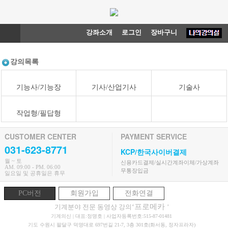
강좌소개
로그인
장바구니
강의목록
기능사/기능장
기사/산업기사
기술사
작업형/필답형
CUSTOMER CENTER
PAYMENT SERVICE
031-623-8771
KCP/한국사이버결제
월 ~ 토
신용카드결제/실시간계좌이체/가상계좌
AM. 09:00 - PM. 06:00
무통장입금
일요일 및 공휴일은 휴무
PC버전
회원가입
전화연결
‘프로메카
기계분야 전문 동영상 강의
’
기계의신 | 대표:정명호 | 사업자등록번호:515-87-01481
기도 수원시 팔달구 덕영대로 697번길 21-7, 3층 301호(화서동, 정자프라자)